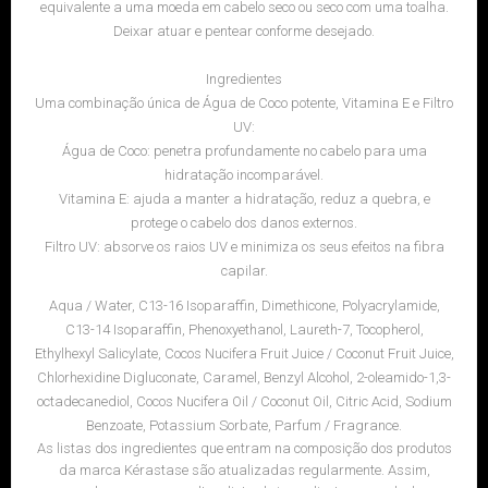
equivalente a uma moeda em cabelo seco ou seco com uma toalha.
Deixar atuar e pentear conforme desejado.
Ingredientes
Uma combinação única de Água de Coco potente, Vitamina E e Filtro
UV:
Água de Coco: penetra profundamente no cabelo para uma
hidratação incomparável.
Vitamina E: ajuda a manter a hidratação, reduz a quebra, e
protege o cabelo dos danos externos.
Filtro UV: absorve os raios UV e minimiza os seus efeitos na fibra
capilar.
Aqua / Water, C13-16 Isoparaffin, Dimethicone, Polyacrylamide,
C13-14 Isoparaffin, Phenoxyethanol, Laureth-7, Tocopherol,
Ethylhexyl Salicylate, Cocos Nucifera Fruit Juice / Coconut Fruit Juice,
Chlorhexidine Digluconate, Caramel, Benzyl Alcohol, 2-oleamido-1,3-
octadecanediol, Cocos Nucifera Oil / Coconut Oil, Citric Acid, Sodium
Benzoate, Potassium Sorbate, Parfum / Fragrance.
As listas dos ingredientes que entram na composição dos produtos
da marca Kérastase são atualizadas regularmente. Assim,