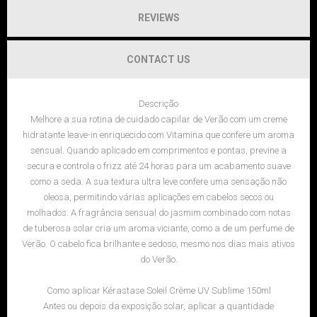
REVIEWS
CONTACT US
Descrição
Melhore a sua rotina de cuidado capilar de Verão com um creme
hidratante leave-in enriquecido com Vitamina que confere um aroma
sensual. Quando aplicado em comprimentos e pontas, previne a
secura e controla o frizz até 24 horas para um acabamento suave
como a seda. A sua textura ultra leve confere uma sensação não
oleosa, permitindo várias aplicações em cabelos secos ou
molhados. A fragrância sensual do jasmim combinado com notas
de tuberosa solar cria um aroma viciante, como a de um perfume de
Verão. O cabelo fica brilhante e sedoso, mesmo nos dias mais ativos
do Verão.
Como aplicar Kérastase Soleil Crème UV Sublime 150ml
Antes ou depois da exposição solar, aplicar a quantidade