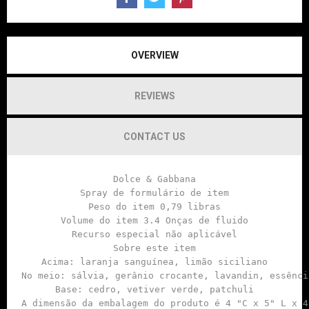
OVERVIEW
REVIEWS
CONTACT US
Dolce & Gabbana

Spray de formulário de item

Peso do item 0,79 libras

Volume do item 3.4 Onças de fluido

Recurso especial não aplicável

Sobre este item

Acima: laranja sanguínea, limão siciliano

No meio: sálvia, gerânio crocante, lavandin, essênci
Base: cedro, vetiver verde, patchuli

A dimensão da embalagem do produto é 4 "C x 5" L x 4