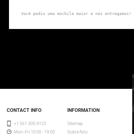
Você pediu uma mochila maior e nós entregamos! 
CONTACT INFO
INFORMATION
+1 561-305-9122
Sitemap
Mon--Fri 10:00 - 19:00
Sobre Nós