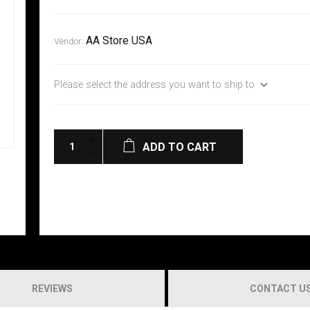
AA Store USA
Vendor:
Please select the address you want to ship to
ADD TO CART
REVIEWS
CONTACT U