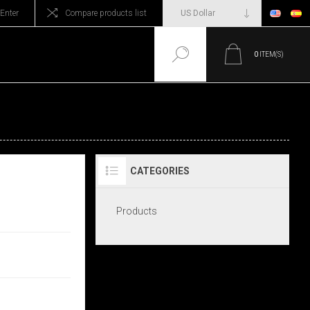
Enter
Compare products list
0
ITEM(S)
CATEGORIES
Products