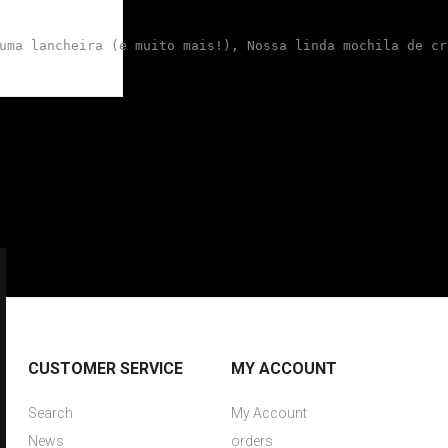
uma lancheira (e muito mais!), Nossa linda mochila de cr
CUSTOMER SERVICE
MY ACCOUNT
Search
My Account
News
orders