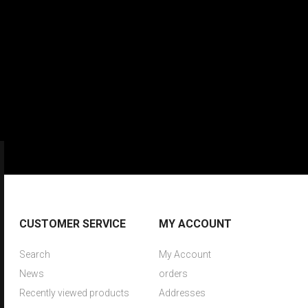
CUSTOMER SERVICE
MY ACCOUNT
Search
My Account
News
orders
Recently viewed products
Addresses