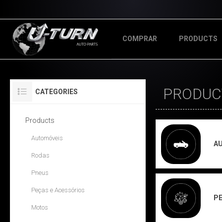
COMPRAR
PRODUCTS
PRODUC
CATEGORIES
Products
Automóveis
A
Rodas
Pneus
Peças e Acessórios
PE
Motos