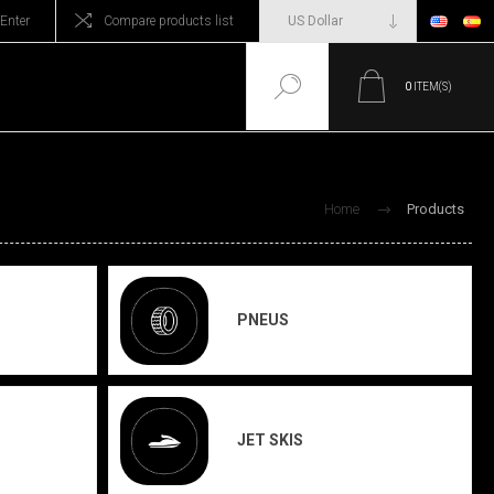
Enter
Compare products list
0
ITEM(S)
Home
Products
PNEUS
JET SKIS