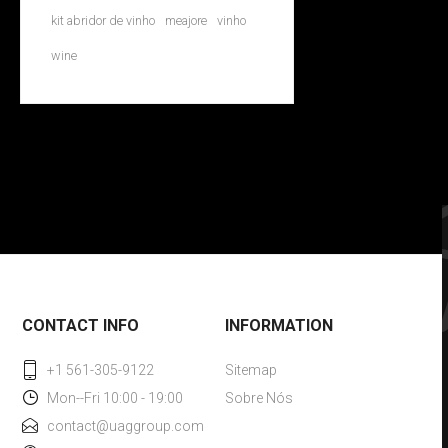
kit abridor de vinho
meajore
vinho
wine
CONTACT INFO
INFORMATION
+1 561-305-9122
Sitemap
Mon--Fri 10:00 - 19:00
Sobre Nós
contact@uaggroup.com