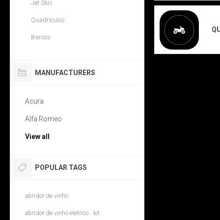
Jet Skis
Quadrículos
Q
Barcos
MANUFACTURERS
Acura
Alfa Romeo
View all
POPULAR TAGS
abridor de vinho
abridor de vinho eletrico
kit