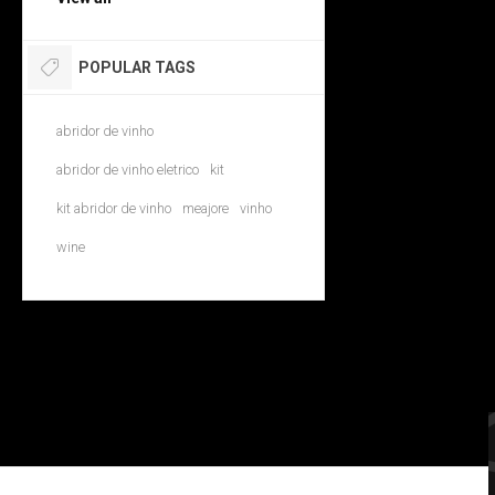
POPULAR TAGS
abridor de vinho
abridor de vinho eletrico
kit
kit abridor de vinho
meajore
vinho
wine