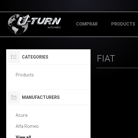
COMPRAR
PRODUCTS
FIAT
CATEGORIES
Products
MANUFACTURERS
Acura
Alfa Romeo
View all