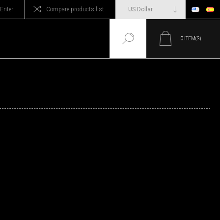
Enter
Compare products list
0
ITEM(S)