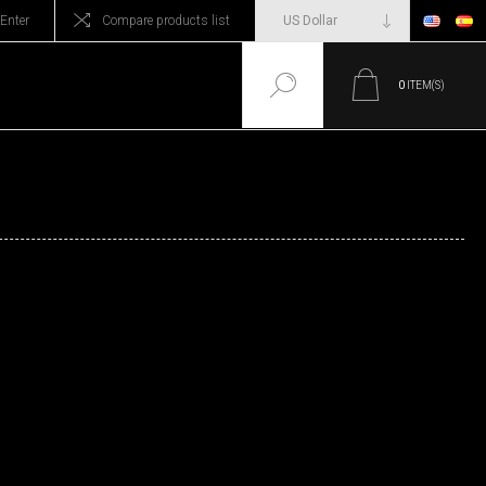
Enter
Compare products list
0
ITEM(S)