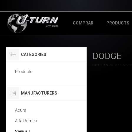
COMPRAR
PRODUCTS
DODGE
CATEGORIES
Products
MANUFACTURERS
Acura
Alfa Romeo
View all