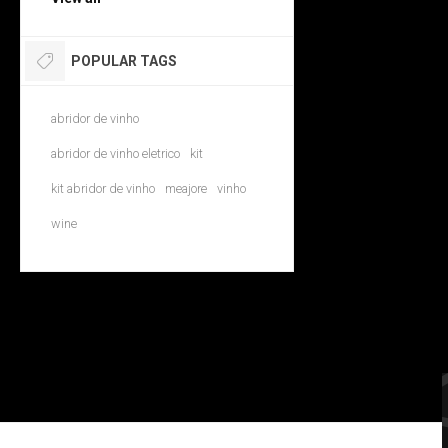
POPULAR TAGS
abridor de vinho
abridor de vinho eletrico
kit
kit abridor de vinho
meajore
vinho
wine